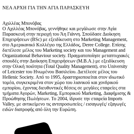
ΝΕΑ ΑΡΧΗ ΓΙΑ ΤΗΝ ΑΓΙΑ ΠΑΡΑΣΚΕΥΗ
Αχιλλέας Μπονόβας
Ο Αχιλλέας Μπονόβας, γεννήθηκε και μεγάλωσε στην Αγία
Παρασκευή στην περιοχή του Άη Γιάννη. Σπούδασε Διοίκηση
Επιχειρήσεων (BSc) με εξειδίκευση στο Marketing Management,
στο Αμερικανικό Κολλέγιο της Ελλάδος, Deree College. Επίσης
διετέλεσε μέλος του Marketing society και του Management and
Organizational Behaviour society. Πραγματοποίησε μεταπτυχιακές
σπουδές στην Διοίκηση Επιχειρήσεων (M.B.A.) με εξειδίκευση
στην Ολική ποιότητα (Total Quality Management), στο University
of Leicester του Ηνωμένου Βασιλείου. Διετέλεσε μέλος του
Hellenic Society. Από το 1995, δραστηριοποιείται στον ιδιωτικό
τομέα, συγκεκριμένα στον χώρο του λιανικού και χονδρικού
εμπορίου, έχοντας διευθυντικές θέσεις σε μεγάλες εταιρείες στα
τμήματα Αγορών, Marketing, Εμπορικού Marketing, Διαφήμισης &
Προώθησης Πωλήσεων. Το 2004, ίδρυσε την εταιρεία Imports
Valley, με αντικείμενο τις αντιπροσωπείες / εισαγωγές/ εξαγωγές
ειδών διατροφής από όλη την Ευρώπη.