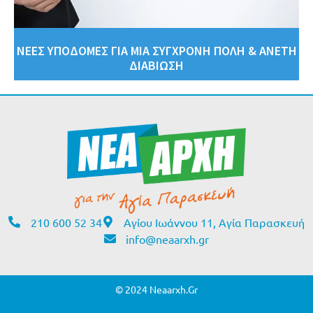
ΝΕΕΣ ΥΠΟΔΟΜΕΣ ΓΙΑ ΜΙΑ ΣΥΓΧΡΟΝΗ ΠΟΛΗ & ΑΝΕΤΗ
ΔΙΑΒΙΩΣΗ
210 600 52 34
Αγίου Ιωάννου 11, Αγία Παρασκευή
info@neaarxh.gr
© 2024 Neaarxh.gr