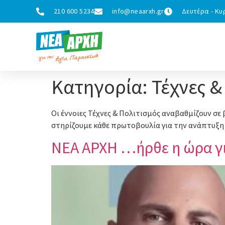
210 600 5234
info@neaarxh.gr
Δευτέρα - Κυρ
Κατηγορία:
Τέχνες &
Οι έννοιες Τέχνες & Πολιτισμός αναβαθμίζουν σε
στηρίζουμε κάθε πρωτοβουλία για την ανάπτυξη 
ΝΕΑ ΑΡΧΗ …ήρθε η ώρα γι