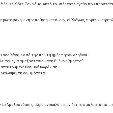
ά θεμελιώδες: Τον νόμο. Αυτό το υπέρτατο αγαθό που προστατεύ
α πρωτοφανή κινητοποίηση κατοίκων, συλλόγων, φορέων, αιρετώ
ι όσα λέγαμε από την πρώτη ημέρα ήταν αληθινά.
 λειτουργία αμαξοστασίου στη Β’ Ζώνη Υμηττού.
 απαιτούμενη θεσμική θωράκιση.
περκαλύψει τη νομιμότητα.
 «Νέο Αμαξοστάσιο», τώρα ανακαλύπτουν ότι το αμαξοστάσιο… «