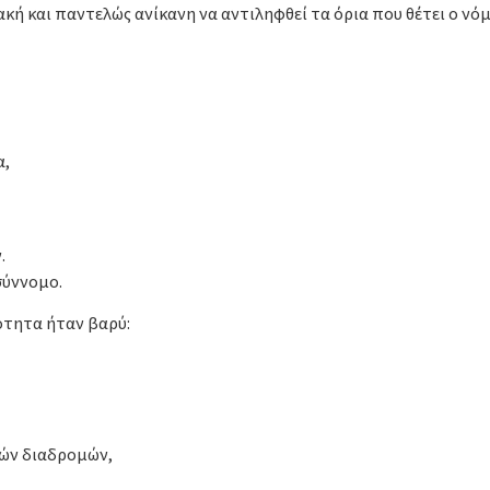
ακή και παντελώς ανίκανη να αντιληφθεί τα όρια που θέτει ο νόμ
α,
.
σύννομο.
ότητα ήταν βαρύ:
κών διαδρομών,