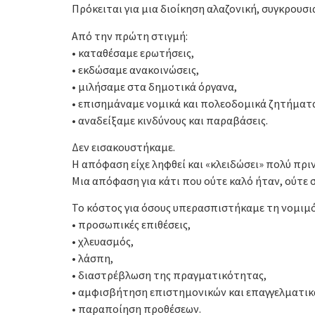
Πρόκειται για μια διοίκηση αλαζονική, συγκρουσι
Από την πρώτη στιγμή:
• καταθέσαμε ερωτήσεις,
• εκδώσαμε ανακοινώσεις,
• μιλήσαμε στα δημοτικά όργανα,
• επισημάναμε νομικά και πολεοδομικά ζητήματ
• αναδείξαμε κινδύνους και παραβάσεις.
Δεν εισακουστήκαμε.
Η απόφαση είχε ληφθεί και «κλειδώσει» πολύ πριν
Μια απόφαση για κάτι που ούτε καλό ήταν, ούτε 
Το κόστος για όσους υπερασπιστήκαμε τη νομιμ
• προσωπικές επιθέσεις,
• χλευασμός,
• λάσπη,
• διαστρέβλωση της πραγματικότητας,
• αμφισβήτηση επιστημονικών και επαγγελματι
• παραποίηση προθέσεων.