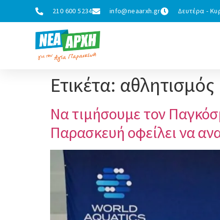
210 600 5234
info@neaarxh.gr
Δευτέρα - Κυρ
Ετικέτα:
αθλητισμός
Να τιμήσουμε τον Παγκόσ
Παρασκευή οφείλει να ανα