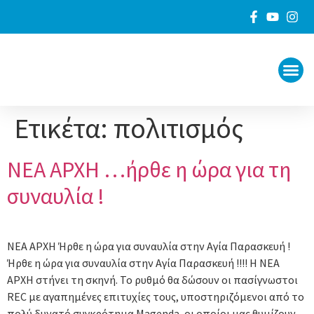
ΠΟΙΟΙ
ΓΙΑ ΤΟ
Ετικέτα:
πολιτισμός
ΝΕΑ ΑΡΧΗ …ήρθε η ώρα για τη
συναυλία !
ΝΕΑ ΑΡΧΗ Ήρθε η ώρα για συναυλία στην Αγία Παρασκευή !
Ήρθε η ώρα για συναυλία στην Αγία Παρασκευή !!!! Η ΝΕΑ
ΑΡΧΗ στήνει τη σκηνή. Το ρυθμό θα δώσουν οι πασίγνωστοι
REC με αγαπημένες επιτυχίες τους, υποστηριζόμενοι από το
πολύ δυνατό συγκρότημα Magenda, οι οποίοι μας θυμίζουν