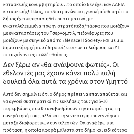
κατασκευής κολυμβητηρίου…το οποίο δεν έχει καν ΑΔΕΙΑ
κατασκευής! Τέλος, το «διατρανώνει» η γενική αίσθηση ότι ο
δήμος έχει «κακοποιηθεί» συστηματικά, με
εγκαταλελειμμένα πρώην στρατόπεδα/πάρκα που μοιάζουν
με εγκαταστάσεις του Τσερνομπίλ, πεζογέφυρες που
μοιάζουν με σκηνικό από το «Menace II Society» και με μια
δημοτική αρχή που ήδη «παίζεται» σε τηλεόραση και YT
πετυχαίνοντας πολλές θεάσεις.
Δεν ξέρω αν «θα ανάψουνε φωτιές». Οι
εθελοντές μας έχουν κάνει πολύ καλή
δουλειά όλα αυτά τα χρόνια στον Υμηττό
Αυτό δεν σημαίνει ότι ο δήμος πρέπει να επαναπαύεται και
να αγνοεί συστηματικά τις εκκλήσεις τους για 5-10
παρεμβάσεις που θα αναβαθμίσουν την ετοιμότητα, τη
συγκρότησή τους, αλλά και τη γενικότερη «συνεννόηση»
μεταξύ διαφορετικών συντελεστών. Θα αναφέρω μια
πρόταση, η οποία αφορά μάλιστα στο δήμο και ειδικότερα