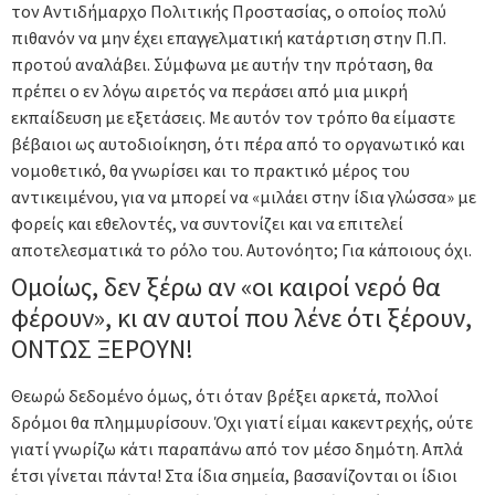
τον Αντιδήμαρχο Πολιτικής Προστασίας, ο οποίος πολύ
πιθανόν να μην έχει επαγγελματική κατάρτιση στην Π.Π.
προτού αναλάβει. Σύμφωνα με αυτήν την πρόταση, θα
πρέπει ο εν λόγω αιρετός να περάσει από μια μικρή
εκπαίδευση με εξετάσεις. Με αυτόν τον τρόπο θα είμαστε
βέβαιοι ως αυτοδιοίκηση, ότι πέρα από το οργανωτικό και
νομοθετικό, θα γνωρίσει και το πρακτικό μέρος του
αντικειμένου, για να μπορεί να «μιλάει στην ίδια γλώσσα» με
φορείς και εθελοντές, να συντονίζει και να επιτελεί
αποτελεσματικά το ρόλο του. Αυτονόητο; Για κάποιους όχι.
Ομοίως, δεν ξέρω αν «οι καιροί νερό θα
φέρουν», κι αν αυτοί που λένε ότι ξέρουν,
ΟΝΤΩΣ ΞΕΡΟΥΝ!
Θεωρώ δεδομένο όμως, ότι όταν βρέξει αρκετά, πολλοί
δρόμοι θα πλημμυρίσουν. Όχι γιατί είμαι κακεντρεχής, ούτε
γιατί γνωρίζω κάτι παραπάνω από τον μέσο δημότη. Απλά
έτσι γίνεται πάντα! Στα ίδια σημεία, βασανίζονται οι ίδιοι