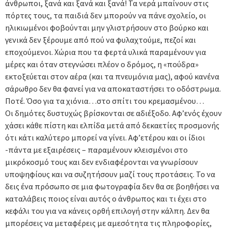
άνθρωποι, ξανά και ξανά και ξανά! Τα νερά μπαίνουν στις
πόρτες τους, τα παιδιά δεν μπορούν να πάνε σχολείο, οι
ηλικιωμένοι φοβούνται μην γλιστρήσουν στο βούρκο και
γενικά δεν ξέρουμε από πού να φυλαχτούμε, πεζοί και
εποχούμενοι. Χώρια που τα φερτά υλικά παραμένουν για
μέρες και όταν στεγνώσει πλέον ο δρόμος, η «πούδρα»
εκτοξεύεται στον αέρα (και τα πνευμόνια μας), αφού κανένα
σάρωθρο δεν θα φανεί για να αποκαταστήσει το οδόστρωμα.
Ποτέ. Όσο για τα χιόνια…στο σπίτι του κρεμασμένου…
Οι δημότες δυστυχώς βρίσκονται σε αδιέξοδο. Αφ’ενός έχουν
χάσει κάθε πίστη και ελπίδα μετά από δεκαετίες προσμονής
ότι κάτι καλύτερο μπορεί να γίνει. Αφ’ετέρου και οι ίδιοι
-πάντα με εξαιρέσεις – παραμένουν κλεισμένοι στο
μικρόκοσμό τους και δεν ενδιαφέρονται να γνωρίσουν
υποψηφίους και να συζητήσουν μαζί τους προτάσεις. Το να
δεις ένα πρόσωπο σε μια φωτογραφία δεν θα σε βοηθήσει να
καταλάβεις ποιος είναι αυτός ο άνθρωπος και τι έχει στο
κεφάλι του για να κάνεις ορθή επιλογή στην κάλπη. Δεν θα
μπορέσεις να μεταφέρεις με αμεσότητα τις πληροφορίες,